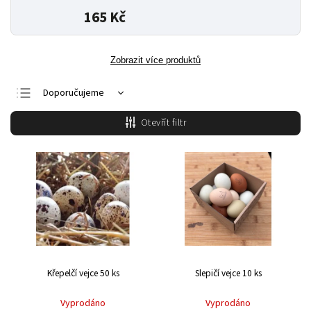
165 Kč
Zobrazit více produktů
Doporučujeme
Nejlevnější
Otevřít filtr
Nejdražší
Nejprodávanější
Abecedně
Křepelčí vejce 50 ks
Slepičí vejce 10 ks
Vyprodáno
Vyprodáno