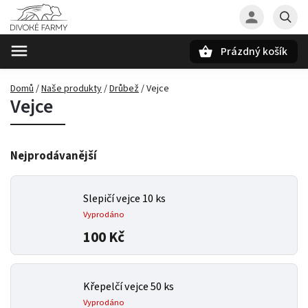
Prázdný košík
Hledat
Domů
/
Naše produkty
/
Drůbež
/
Vejce
Vejce
Nejprodávanější
Slepičí vejce 10 ks
Vyprodáno
100 Kč
Křepelčí vejce 50 ks
Vyprodáno