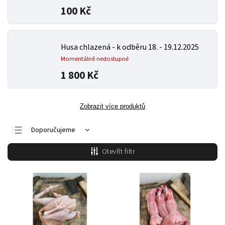
100 Kč
Husa chlazená - k odběru 18. - 19.12.2025
Momentálně nedostupné
1 800 Kč
Zobrazit více produktů
Doporučujeme
Nejlevnější
Otevřít filtr
Nejdražší
Nejprodávanější
Abecedně