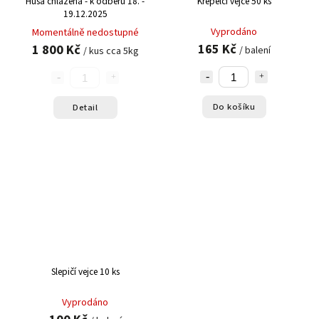
Husa chlazená - k odběru 18. -
Křepelčí vejce 50 ks
19.12.2025
Vyprodáno
Momentálně nedostupné
165 Kč
1 800 Kč
/ balení
/ kus cca 5kg
Do košíku
Detail
Slepičí vejce 10 ks
Vyprodáno