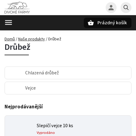
Prázdný košík
Hledat
Domů
/
Naše produkty
/
Drůbež
Drůbež
Chlazená drůbež
Vejce
Nejprodávanější
Slepičí vejce 10 ks
Vyprodáno