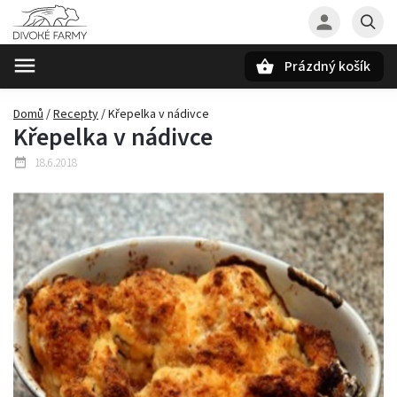
Prázdný košík
Hledat
Domů
/
Recepty
/
Křepelka v nádivce
Křepelka v nádivce
18.6.2018