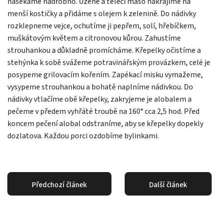
nasekáme nadrobno. Uzené a telecí maso nakrájíme na
menší kostičky a přidáme s olejem k zelenině. Do nádivky
rozklepneme vejce, ochutíme ji pepřem, solí, hřebíčkem,
muškátovým květem a citronovou kůrou. Zahustíme
strouhankou a důkladně promícháme. Křepelky očistíme a
stehýnka k sobě svážeme potravinářským provázkem, celé je
posypeme grilovacím kořením. Zapékací misku vymažeme,
vysypeme strouhankou a bohatě naplníme nádivkou. Do
nádivky vtlačíme obě křepelky, zakryjeme je alobalem a
pečeme v předem vyhřáté troubě na 160° cca 2,5 hod. Před
koncem pečení alobal odstraníme, aby se křepelky dopekly
dozlatova. Každou porci ozdobíme bylinkami.
Předchozí článek
Další článek