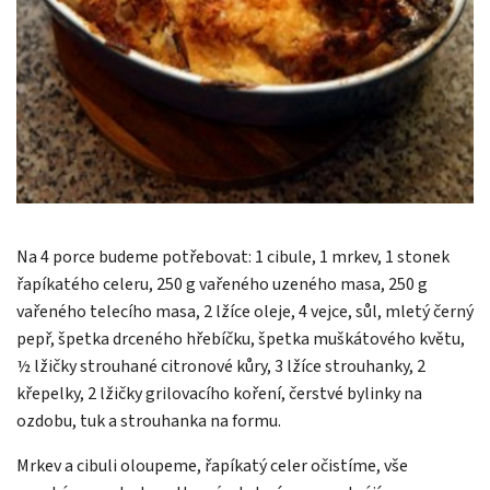
Na 4 porce budeme potřebovat: 1 cibule, 1 mrkev, 1 stonek
řapíkatého celeru, 250 g vařeného uzeného masa, 250 g
vařeného telecího masa, 2 lžíce oleje, 4 vejce, sůl, mletý černý
pepř, špetka drceného hřebíčku, špetka muškátového květu,
½ lžičky strouhané citronové kůry, 3 lžíce strouhanky, 2
křepelky, 2 lžičky grilovacího koření, čerstvé bylinky na
ozdobu, tuk a strouhanka na formu.
Mrkev a cibuli oloupeme, řapíkatý celer očistíme, vše