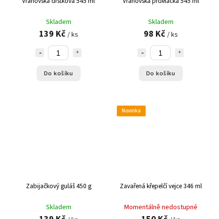
Vranovská dršťková 545 ml
Vranovská prdelačka 545 ml
Skladem
Skladem
139 Kč
98 Kč
/ ks
/ ks
Do košíku
Do košíku
Novinka
Zabijačkový guláš 450 g
Zavařená křepelčí vejce 346 ml
Skladem
Momentálně nedostupné
139 Kč
150 Kč